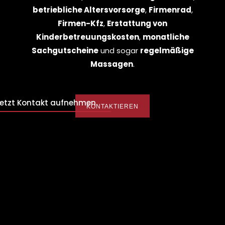
betriebliche Altersvorsorge
,
Firmenrad
,
Firmen-Kfz
,
Erstattung von
Kinderbetreuungskosten
,
monatliche
Sachgutscheine
und sogar
regelmäßige
Massagen
.
etzt Kontakt aufnehmen
KONTAKTIEREN
ie persönliche Beratung unserer Mandanten liegt uns am Herz
ufen Sie hierzu an.
hr Name
Mail
Tele