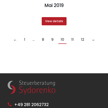
Mai 2019
View details
←
1
…
8
9
10
11
12
→
+49 281 2062732